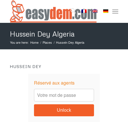
Hussein Dey Algeria
You are here:
Home
/
Places
/
Hussein Dey Algeria
HUSSEIN DEY
Réservé aux agents
Unlock